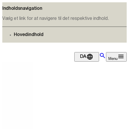
Indholdsnavigation
Vælg et link for at navigere til det respektive indhold.
gå til
Hovedindhold
DA
Menu
Spinderihallerne.dk