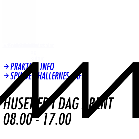
Iværksætteri
Fælleskaber
Innovation
FabLab
Mødelokaler
Kunst
og
kultur
PRAKTISK INFO
SPINDERIHALLERNES CAFÉ
HUSET ER I DAG ÅBENT
08.00 - 17.00