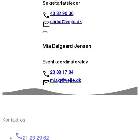
Sekretariatsleder
40 32 90 36
chrhe@vejle.dk
Mia Dalgaard Jensen
Eventkoordinatorelev
23 88 17 84
miajq@vejle.dk
Kontakt os
21 29 29 62