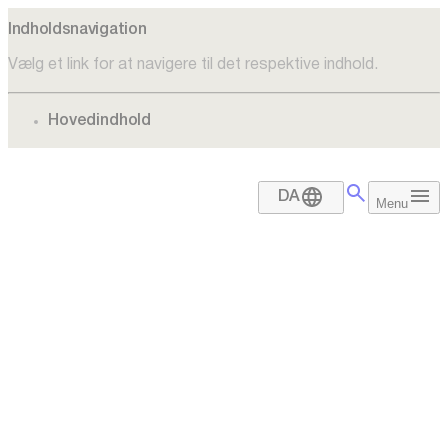
Indholdsnavigation
Vælg et link for at navigere til det respektive indhold.
gå til
Hovedindhold
DA
Menu