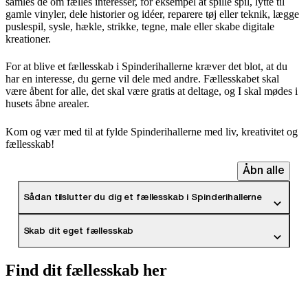
samles de om fælles interesser, for eksempel at spille spil, lytte til
gamle vinyler, dele historier og idéer, reparere tøj eller teknik, lægge
puslespil, sysle, hækle, strikke, tegne, male eller skabe digitale
kreationer.
For at blive et fællesskab i Spinderihallerne kræver det blot, at du
har en interesse, du gerne vil dele med andre. Fællesskabet skal
være åbent for alle, det skal være gratis at deltage, og I skal mødes i
husets åbne arealer.
Kom og vær med til at fylde Spinderihallerne med liv, kreativitet og
fællesskab!
Åbn alle
Sådan tilslutter du dig et fællesskab i Spinderihallerne
Skab dit eget fællesskab
Find dit fællesskab her