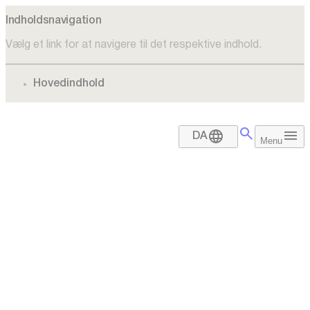
Indholdsnavigation
Vælg et link for at navigere til det respektive indhold.
gå til
Hovedindhold
DA
Menu