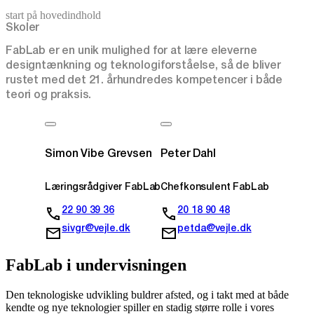
start på hovedindhold
senest opdateret 26. februar 2026
Skoler
FabLab er en unik mulighed for at lære eleverne
designtænkning og teknologiforståelse, så de bliver
rustet med det 21. århundredes kompetencer i både
teori og praksis.
Simon Vibe Grevsen
Peter Dahl
Læringsrådgiver FabLab
Chefkonsulent FabLab
22 90 39 36
20 18 90 48
sivgr@vejle.dk
petda@vejle.dk
FabLab i undervisningen
Den teknologiske udvikling buldrer afsted, og i takt med at både
kendte og nye teknologier spiller en stadig større rolle i vores