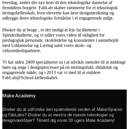
hverdag, sættes der nye krav til den teknologiske dannelse af
fremtidens borgere. FabLab skaber rammerne for et teknologisk
læringsfællesskab, hvor eleverne kan lære designtænkning og
udbygge deres teknologiske forståelse i et engagerende miljø.
Ønsker du at bruge , er det muligt at leje faciliteterne i
Spinderihallerne, og vi stiller vores viden til rådighed for
pædagogisk personale, skoleledelse og konsulenter i samarbejde
med Uddannelse og Læring samt vores skole- og
virksomhedspartnere.​
Vi har siden 2009 specialiseret os i at udvikle metoder til at inddrage
børn og unge i designprocesser på en meningsfuld, didaktisk og
engagerende måde, og i 2013 var vi med til at etablere
FabLab@School-fællesskabet.
Make Academy
Ønsker du at udforske den spændende verden af MakerSpaces
og FabLabs? Ønsker du at mestre de nyeste teknologier og
designværktøjer? Tilmeld dig vores 30 ugers Make Academy!