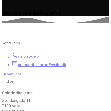
Læs mere om MakeAcademy
Kontakt os
21 29 29 62
spinderihallerne@vejle.dk
Kontakt os
Find os
Spinderihallerne
Spinderigade 11
7100 Vejle