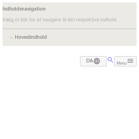
Indholdsnavigation
Vælg et link for at navigere til det respektive indhold.
gå til
Hovedindhold
DA
Menu