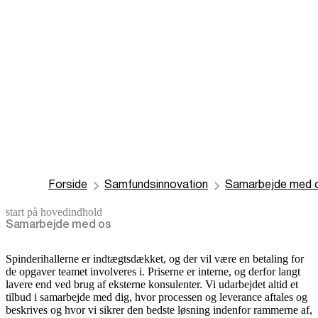
Forside
Samfundsinnovation
Samarbejde med 
start på hovedindhold
senest opdateret 7. maj 2026
Samarbejde med os
Spinderihallerne er indtægtsdækket, og der vil være en betaling for
de opgaver teamet involveres i. Priserne er interne, og derfor langt
lavere end ved brug af eksterne konsulenter. Vi udarbejdet altid et
tilbud i samarbejde med dig, hvor processen og leverance aftales og
beskrives og hvor vi sikrer den bedste løsning indenfor rammerne af,