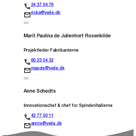
24 37 04 76
ricka@vejle.dk
Marit Paulina de Julienhort Rosenkilde
Projektleder Fabrikanterne
60 23 54 32
mapde@vejle.dk
Anne Schødts
Innovationschef & chef for Spinderihallerne
42 77 50 11
annts@vejle.dk